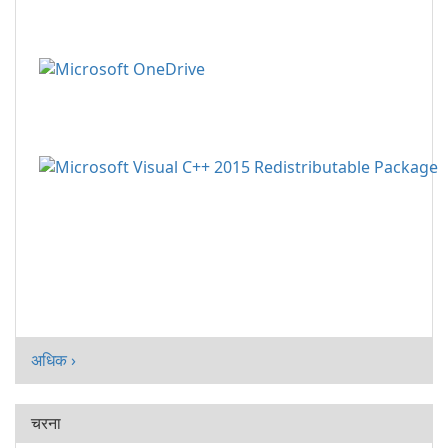
अधिक ›
चरना