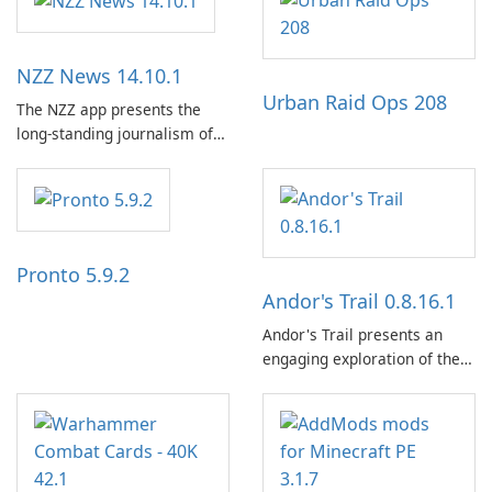
NZZ News 14.10.1
Urban Raid Ops 208
The NZZ app presents the
long-standing journalism of
the NZZ, rooted in
independence, open debate,
and a liberal outlook that
embraces diverse opinion.
Pronto 5.9.2
Andor's Trail 0.8.16.1
Andor's Trail presents an
engaging exploration of the
fantasy world of Dhayavar,
centered around the pursuit
of your brother, Andor,
through a quest-driven
narrative inspired by classic