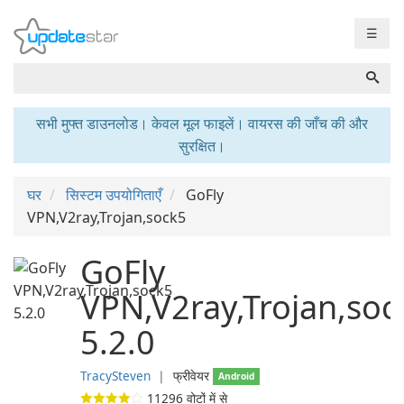
☰
सभी मुफ्त डाउनलोड। केवल मूल फाइलें। वायरस की जाँच की और
सुरक्षित।
घर
सिस्टम उपयोगिताएँ
GoFly
VPN,V2ray,Trojan,sock5
GoFly
VPN,V2ray,Trojan,soc
5.2.0
TracySteven
❘
फ्रीवेयर
Android
11296
वोटों में से