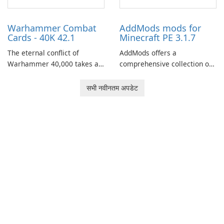
role-playing games.
Warhammer Combat
AddMods mods for
Cards - 40K 42.1
Minecraft PE 3.1.7
The eternal conflict of
AddMods offers a
Warhammer 40,000 takes a
comprehensive collection of
new turn in Warhammer
add-ons for Minecraft PE,
Combat Cards - 40K, a card
allowing you to enhance your
सभी नवीनतम अपडेट
game featuring miniatures
gameplay with incredible
from Games Workshop's
mods and maps. With these
Warhammer 40,000
add-ons, your Minecraft PE
Universe.
experience will become even
more captivating and
immersive.