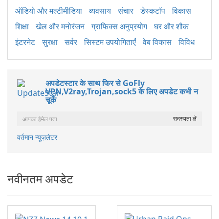
ऑडियो और मल्टीमीडिया
व्यवसाय
संचार
डेस्कटॉप
विकास
शिक्षा
खेल और मनोरंजन
ग्राफिक्स अनुप्रयोग
घर और शौक
इंटरनेट
सुरक्षा
सर्वर
सिस्टम उपयोगिताएँ
वेब विकास
विविध
अपडेटस्टार के साथ फिर से GoFly
VPN,V2ray,Trojan,sock5 के लिए अपडेट कभी न
चूकें
वर्तमान न्यूज़लेटर
नवीनतम अपडेट