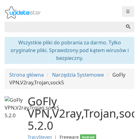
☰
Wszystkie pliki do pobrania za darmo. Tylko
oryginalne pliki. Sprawdzony pod kątem wirusów i
bezpieczny.
Strona główna
Narzędzia Systemowe
GoFly
VPN,V2ray,Trojan,sock5
GoFly
VPN,V2ray,Trojan,soc
5.2.0
TracySteven
❘
Freeware
Android