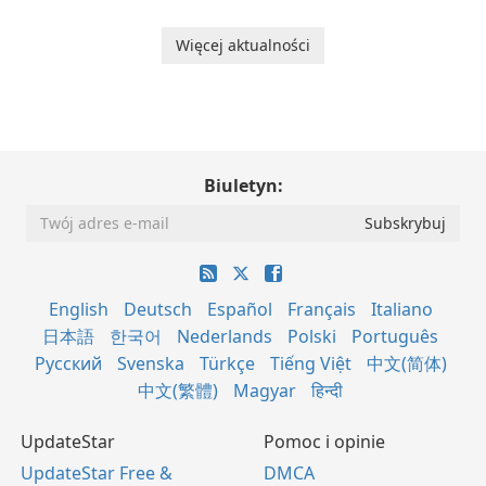
Więcej aktualności
Biuletyn:
English
Deutsch
Español
Français
Italiano
日本語
한국어
Nederlands
Polski
Português
Русский
Svenska
Türkçe
Tiếng Việt
中文(简体)
中文(繁體)
Magyar
हिन्दी
UpdateStar
Pomoc i opinie
UpdateStar Free &
DMCA