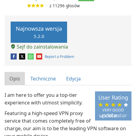
z
11296
głosów
Najnowsza wersja
5.2.0
Sejf do zainstalowania
Report a Problem
Opis
Techniczne
Edycja
I am here to offer you a top-tier
User Rating
experience with utmost simplicity.
VERY GOOD
Featuring a high-speed VPN proxy
service that comes completely free of
charge, our aim is to be the leading VPN software on