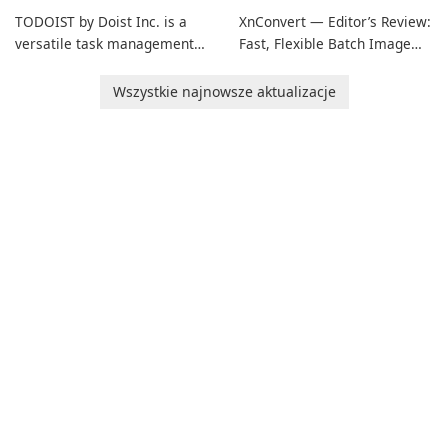
TODOIST by Doist Inc. is a
XnConvert — Editor’s Review:
versatile task management
Fast, Flexible Batch Image
tool designed to help
Converter for Windows,
individuals and teams
macOS and Linux XnConvert
Wszystkie najnowsze aktualizacje
organize their work and
is a polished, cross-platform
increase productivity.
batch image processor from
XnSoft that balances depth
and simplicity.