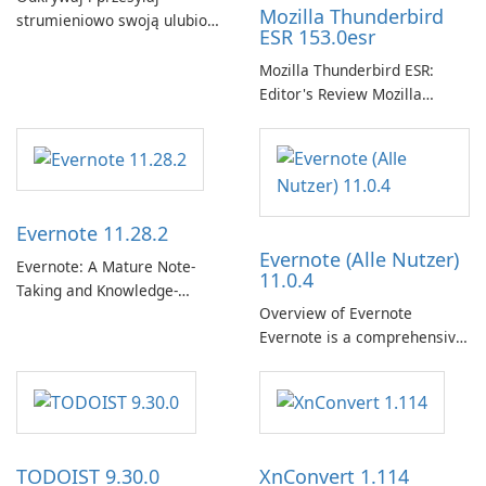
Mozilla Thunderbird
strumieniowo swoją ulubioną
ESR 153.0esr
muzykę za pomocą Spotify.
Mozilla Thunderbird ESR:
Editor's Review Mozilla
Thunderbird ESR (Extended
Support Release) is the long-
term support channel of the
Thunderbird desktop email
client designed for
Evernote 11.28.2
organizations and users who
Evernote (Alle Nutzer)
need predictable …
Evernote: A Mature Note-
11.0.4
Taking and Knowledge-
Overview of Evernote
Management Platform
Evernote is a comprehensive
Evernote continues as a
note-taking and organization
widely used platform for
software designed to help
capturing, organizing, and
users capture, organize, and
retrieving notes and
access information across
reference materials across
multiple devices.
devices.
TODOIST 9.30.0
XnConvert 1.114