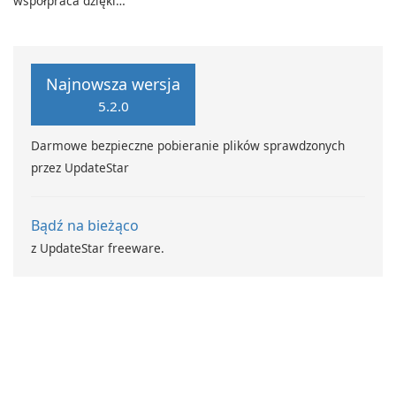
współpraca dzięki
CyberLink PowerDVD
programowi Adobe Acrobat
Standard.
Najnowsza wersja
5.2.0
Darmowe bezpieczne pobieranie plików sprawdzonych
przez UpdateStar
Bądź na bieżąco
z UpdateStar freeware.