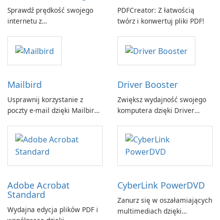
Sprawdź prędkość swojego
PDFCreator: Z łatwością
internetu z
twórz i konwertuj pliki PDF!
Breitbandmessung by zafaco
GmbH!
Mailbird
Driver Booster
Usprawnij korzystanie z
Zwiększ wydajność swojego
poczty e-mail dzięki Mailbird
komputera dzięki Driver
by Maryssael.
Booster firmy IObit
Adobe Acrobat
CyberLink PowerDVD
Standard
Zanurz się w oszałamiających
Wydajna edycja plików PDF i
multimediach dzięki