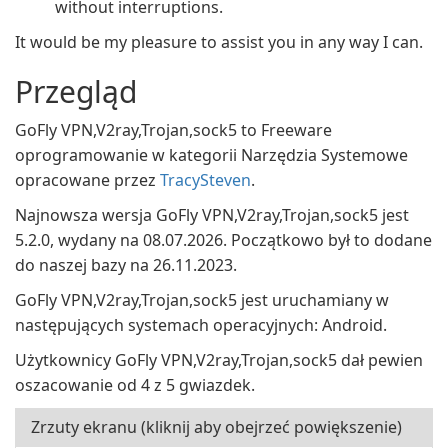
without interruptions.
It would be my pleasure to assist you in any way I can.
Przegląd
GoFly VPN,V2ray,Trojan,sock5 to Freeware
oprogramowanie w kategorii Narzędzia Systemowe
opracowane przez
TracySteven
.
Najnowsza wersja GoFly VPN,V2ray,Trojan,sock5 jest
5.2.0, wydany na 08.07.2026. Początkowo był to dodane
do naszej bazy na 26.11.2023.
GoFly VPN,V2ray,Trojan,sock5 jest uruchamiany w
następujących systemach operacyjnych: Android.
Użytkownicy GoFly VPN,V2ray,Trojan,sock5 dał pewien
oszacowanie od 4 z 5 gwiazdek.
Zrzuty ekranu (kliknij aby obejrzeć powiększenie)